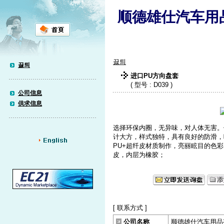
顺德雄仕汽车用
끓틔
끓틔
进口PU方向盘套
( 型号 : D039 )
公司信息
供求信息
选择环保内圈，无异味，对人体无害。
计大方，样式独特，具有良好的防滑，
PU+超纤皮材质制作，亮丽眩目的色
皮，内层为橡胶；
[ 联系方式 ]
公司名称
顺德雄仕汽车用品